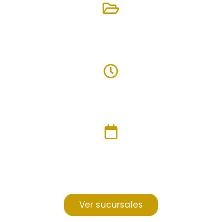
Planes a tu medida
Servicio 24 hrs.
Agenda tu cita
Ver sucursales