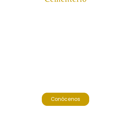
Junto con el binomio
CAPILLAS SAN
PEDRO Y PANTEÓN DEL ETERNO
DESCANSO
, le ofrecen la tranquilidad
de resolver con anticipación un
evento que todos afrontaremos a
futuro.
Disponer de esa tranquilidad es
crucial para sobrellevar los
momentos difíciles que todos los
seres humanos vivimos.
Conócenos