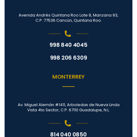
Avenida Andrés Quintana Roo Lote 8, Manzana 93,
C.P. 77536 Cancún, Quintana Roo.
998 840 4045
998 206 6309
MONTERREY
Av. Miguel Alemán #1411, Arboledas de Nueva Linda
Vista 4to Sector, C.P. 67110 Guadalupe, N.L.
814 040 0850